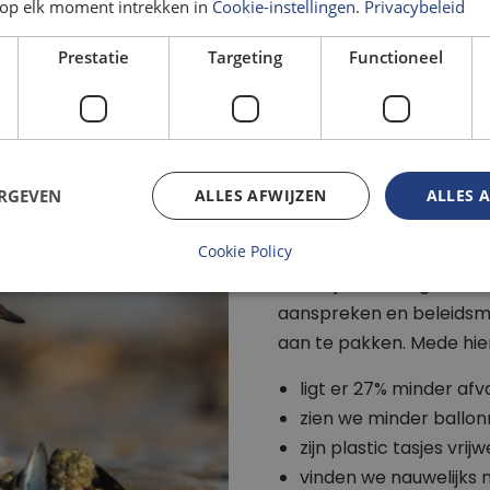
op elk moment intrekken in
Cookie-instellingen
.
Privacybeleid
Prestatie
Targeting
Functioneel
Impact
ERGEVEN
ALLES AFWIJZEN
ALLES 
Meet Mee werkt.
Cookie Policy
Dankzij de metingen van 
aanspreken en beleidsma
aan te pakken. Mede hie
ligt er 27% minder afv
zien we minder ballon
zijn plastic tasjes vri
vinden we nauwelijks