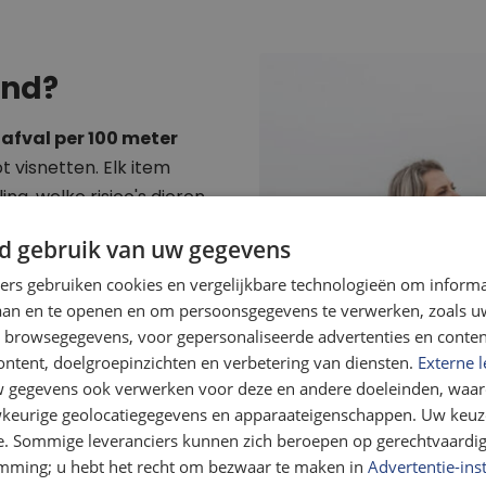
and?
 afval per 100 meter
t visnetten. Elk item
ing, welke risico's dieren
ectiviteit van beleid.
d gebruik van uw gegevens
ners gebruiken cookies en vergelijkbare technologieën om inform
laan en te openen en om persoonsgegevens te verwerken, zoals uw
n browsegegevens, voor gepersonaliseerde advertenties en conten
veroorzaken
ontent, doelgroepinzichten en verbetering van diensten.
Externe l
tiegeld en
gegevens ook verwerken voor deze en andere doeleinden, waar
keurige geolocatiegegevens en apparaateigenschappen. Uw keuze
rpt
e. Sommige leveranciers kunnen zich beroepen op gerechtvaardig
emming; u hebt het recht om bezwaar te maken in
Advertentie-ins
n verandering.