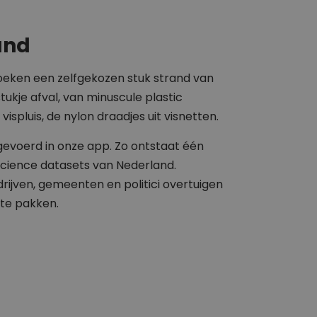
and
zoeken een zelfgekozen stuk strand van
tukje afval, van minuscule plastic
 vispluis, de nylon draadjes uit visnetten.
gevoerd in onze app. Zo ontstaat één
science datasets van Nederland.
jven, gemeenten en politici overtuigen
 te pakken.