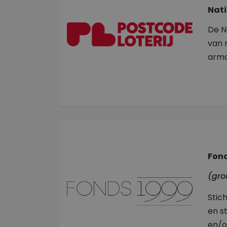
Nati
De N
van 
armo
Fon
(gro
Stic
en s
en/o