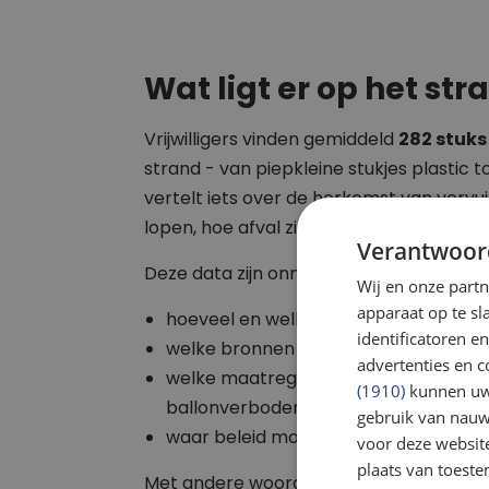
Wat ligt er op het str
Vrijwilligers vinden gemiddeld
282 stuks
strand - van piepkleine stukjes plastic to
vertelt iets over de herkomst van vervuil
lopen, hoe afval zich verplaatst én de eff
Verantwoor
Deze data zijn onmisbaar. Ze laat zien:
Wij en onze part
apparaat op te s
hoeveel en welk afval er ligt
identificatoren e
welke bronnen de meeste vervuiling 
advertenties en c
welke maatregelen werken (zoals sta
(1910)
kunnen uw 
ballonverboden)
gebruik van nauw
waar beleid moet worden aangesche
voor deze websit
plaats van toest
Met andere woorden:
zonder data gee