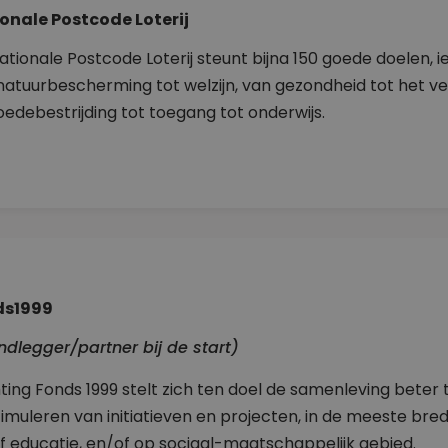
onale Postcode Loterij
ationale Postcode Loterij steunt bijna 150 goede doelen, 
natuurbescherming tot welzijn, van gezondheid tot het 
edebestrijding tot toegang tot onderwijs.
ds1999
ndlegger/partner bij de start)
hting Fonds 1999 stelt zich ten doel de samenleving bete
timuleren van initiatieven en projecten, in de meeste bred
f educatie, en/of op sociaal-maatschappelijk gebied.