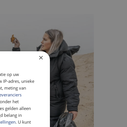
×
atie op uw
 IP-adres, unieke
t, meting van
everanciers
onder het
s gelden alleen
d belang in
tellingen
. U kunt