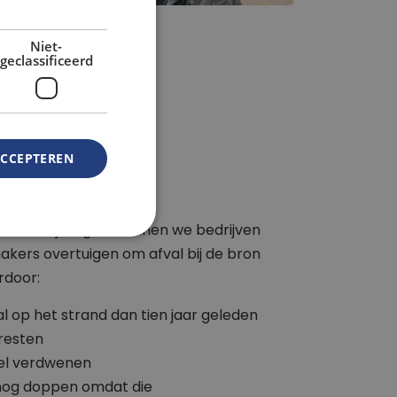
Niet-
geclassificeerd
ACCEPTEREN
onze vrijwilligers kunnen we bedrijven
kers overtuigen om afval bij de bron
rdoor:
al op het strand dan tien jaar geleden
resten
jwel verdwenen
 nog doppen omdat die