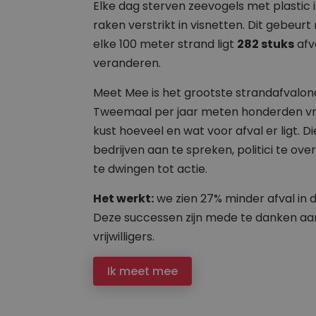
Elke dag sterven zeevogels met plastic
raken verstrikt in visnetten. Dit gebeur
elke 100 meter strand ligt
282 stuks
afva
veranderen.
Meet Mee is het grootste strandafvalo
Tweemaal per jaar meten honderden vrijw
kust hoeveel en wat voor afval er ligt. 
bedrijven aan te spreken, politici te ov
te dwingen tot actie.
Het werkt:
we zien 27% minder afval in d
Deze successen zijn mede te danken aa
vrijwilligers.
Ik meet mee