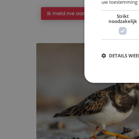
uw toestemming 
Ik meld me aan
Strikt
noodzakelijk
DETAILS WE