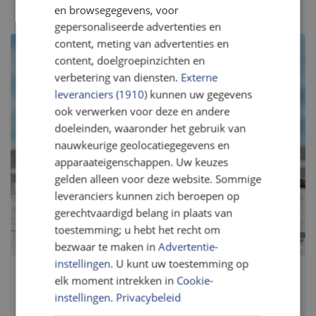
en browsegegevens, voor
gepersonaliseerde advertenties en
content, meting van advertenties en
content, doelgroepinzichten en
verbetering van diensten.
Externe
leveranciers (1910)
kunnen uw gegevens
ook verwerken voor deze en andere
doeleinden, waaronder het gebruik van
nauwkeurige geolocatiegegevens en
apparaateigenschappen. Uw keuzes
gelden alleen voor deze website. Sommige
leveranciers kunnen zich beroepen op
gerechtvaardigd belang in plaats van
toestemming; u hebt het recht om
bezwaar te maken in
Advertentie-
instellingen
. U kunt uw toestemming op
Wat we van je vragen
elk moment intrekken in
Cookie-
instellingen
.
Privacybeleid
Twee dagdelen per jaar (tussen 1-15 maart en