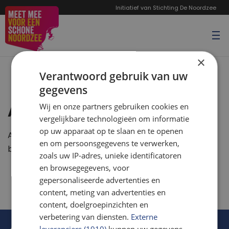
Initiatief van Stichting De Noordzee
×
Verantwoord gebruik van uw
gegevens
Wij en onze partners gebruiken cookies en
Aanmelden gelukt
vergelijkbare technologieën om informatie
op uw apparaat op te slaan en te openen
Aanmelding is gelukt. Je hebt per mail een
en om persoonsgegevens te verwerken,
bevestiging gekregen.
zoals uw IP-adres, unieke identificatoren
en browsegegevens, voor
gepersonaliseerde advertenties en
content, meting van advertenties en
content, doelgroepinzichten en
verbetering van diensten.
Externe
leveranciers (1910)
kunnen uw gegevens