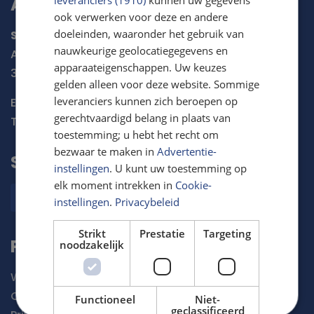
Adres & Contact
ook verwerken voor deze en andere
doeleinden, waaronder het gebruik van
Stichting De Noordzee
nauwkeurige geolocatiegegevens en
Arthur van Schendelstraat 600
apparaateigenschappen. Uw keuzes
3511 MJ
Utrecht
gelden alleen voor deze website. Sommige
leveranciers kunnen zich beroepen op
E-mail:
meetmee@noordzee.nl
gerechtvaardigd belang in plaats van
Tel:
030 234 0016
toestemming; u hebt het recht om
bezwaar te maken in
Advertentie-
Sociale media
instellingen
. U kunt uw toestemming op
elk moment intrekken in
Cookie-
instellingen
.
Privacybeleid
Strikt
Prestatie
Targeting
Privacy
noodzakelijk
Wijzig jouw cookievoorkeuren
Cookieverklaring
Functioneel
Niet-
geclassificeerd