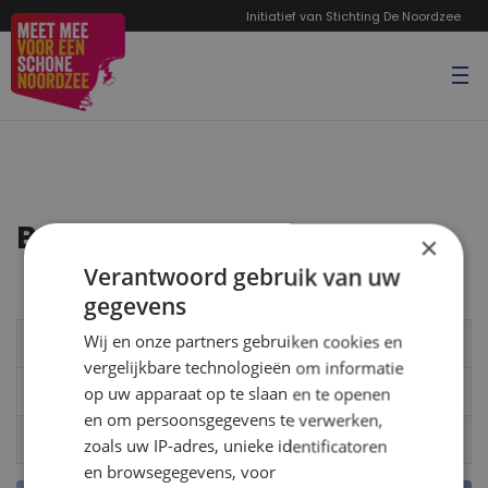
Initiatief van Stichting De Noordzee
Belangrijke data
×
Verantwoord gebruik van uw
gegevens
Wij en onze partners gebruiken cookies en
Datum
Activiteit
vergelijkbare technologieën om informatie
01-03-2026 t/m 15-03-2026
1e meetronde 2026
op uw apparaat op te slaan en te openen
en om persoonsgegevens te verwerken,
01-10-2026 t/m 15-10-2025
2e meetronde 2026
zoals uw IP-adres, unieke identificatoren
en browsegegevens, voor