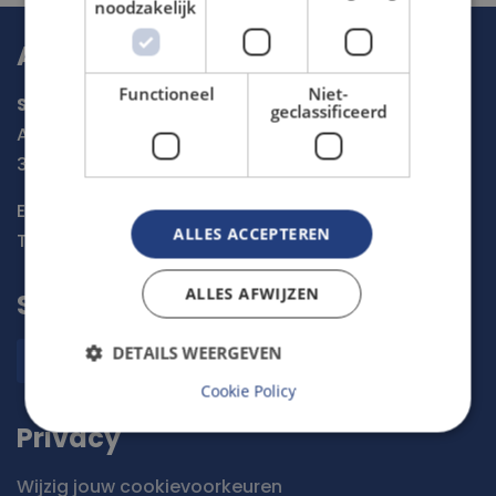
noodzakelijk
Adres & Contact
Functioneel
Niet-
Stichting De Noordzee
geclassificeerd
Arthur van Schendelstraat 600
3511 MJ
Utrecht
E-mail:
meetmee@noordzee.nl
ALLES ACCEPTEREN
Tel:
030 234 0016
ALLES AFWIJZEN
Sociale media
DETAILS WEERGEVEN
Cookie Policy
Privacy
Wijzig jouw cookievoorkeuren