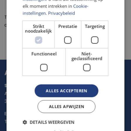
elk moment intrekken in
Cookie-
instellingen
.
Privacybeleid
Te gebruiken
link
om het Meet Mee onderzoek in de
app te starten.
Strikt
Prestatie
Targeting
noodzakelijk
Functioneel
Niet-
geclassificeerd
Adres & Contact
Stichting De Noordzee
ALLES ACCEPTEREN
Arthur van Schendelstraat 600
3511 MJ
Utrecht
ALLES AFWIJZEN
E-mail:
meetmee@noordzee.nl
Tel:
030 234 0016
DETAILS WEERGEVEN