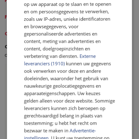
Papieren turflijst van de Meet Mee app
op uw apparaat op te slaan en te openen
en om persoonsgegevens te verwerken,
F
otogidsen
met rivier- en strandafval.
zoals uw IP-adres, unieke identificatoren
en browsegegevens, voor
OSPAR fotogids
vanaf pagina 31
gepersonaliseerde advertenties en
content, meting van advertenties en
QR-code
om in te scannen om het Meet Mee
content, doelgroepinzichten en
onderzoek in de app te openen (eenmalig nodig)
verbetering van diensten.
Externe
leveranciers (1910)
kunnen uw gegevens
ook verwerken voor deze en andere
doeleinden, waaronder het gebruik van
nauwkeurige geolocatiegegevens en
apparaateigenschappen. Uw keuzes
gelden alleen voor deze website. Sommige
leveranciers kunnen zich beroepen op
gerechtvaardigd belang in plaats van
toestemming; u hebt het recht om
bezwaar te maken in
Advertentie-
instellingen
. U kunt uw toestemming op