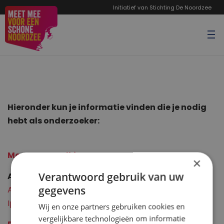
Initiatief van Stichting De Noordzee
Hieronder kun je informatie vinden die je nodig
hebt als onderzoeker:
Meet Mee Toolkit
×
Verantwoord gebruik van uw
ArcGIS Survey123 app
(Meet app)
gegevens
Android
Iphone
Wij en onze partners gebruiken cookies en
vergelijkbare technologieën om informatie