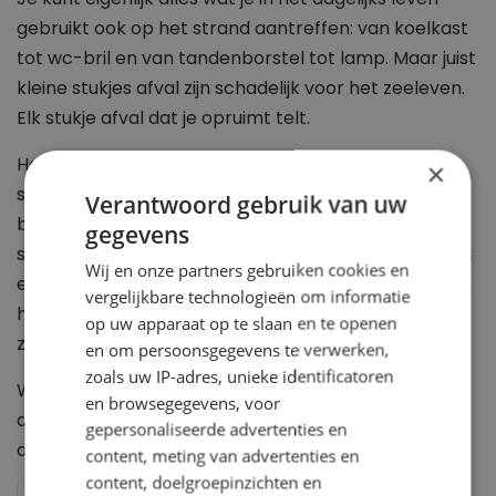
gebruikt ook op het strand aantreffen: van koelkast
tot wc-bril en van tandenborstel tot lamp. Maar juist
kleine stukjes afval zijn schadelijk voor het zeeleven.
Elk stukje afval dat je opruimt telt.
Het meeste strandafval bestaat uit vispluis, kleine
×
stukjes plastic, doppen, snackverpakkingen en
Verantwoord gebruik van uw
ballonresten. Maar ook plastic tasjes en
gegevens
sigarettenfilters worden veel gevonden. Maar let op:
Wij en onze partners gebruiken cookies en
er zijn ook dingen die op afval lijken, maar gewoon bij
vergelijkbare technologieën om informatie
het strand horen. Zoals zeewier, eieren van
op uw apparaat op te slaan en te openen
zeedieren en schelpen.
en om persoonsgegevens te verwerken,
zoals uw IP-adres, unieke identificatoren
Wil je buiten de Boskalis Beach Cleanup Tour ook
en browsegegevens, voor
afval opruimen? Download dan
onze toolkit
en ga
gepersonaliseerde advertenties en
aan de slag!
content, meting van advertenties en
content, doelgroepinzichten en