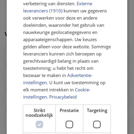
Veelgestelde vragen
verbetering van diensten.
Externe
leveranciers (1910)
kunnen uw gegevens
ook verwerken voor deze en andere
doeleinden, waaronder het gebruik van
nauwkeurige geolocatiegegevens en
Veelgestelde vragen
apparaateigenschappen. Uw keuzes
gelden alleen voor deze website. Sommige
leveranciers kunnen zich beroepen op
Waarom doen jullie dit?
gerechtvaardigd belang in plaats van
toestemming; u hebt het recht om
Wanneer vinden de onderzoeken op het strand
bezwaar te maken in
Advertentie-
plaats?
instellingen
. U kunt uw toestemming op
elk moment intrekken in
Cookie-
instellingen
.
Privacybeleid
Hoe kan ik me opgeven?
Strikt
Prestatie
Targeting
noodzakelijk
Kan ik me opgeven met een partner naar keuze?