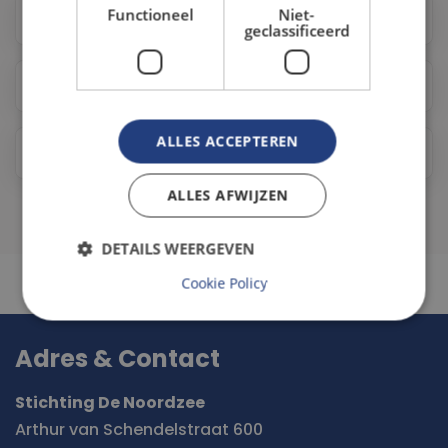
Functioneel
Niet-
Mag ik zelf mijn opruimlocatie kiezen?
geclassificeerd
Kan ik met ons bedrijf hieraan meedoen?
ALLES ACCEPTEREN
Krijg ik een vrijwilligersvergoeding voor mijn werk?
ALLES AFWIJZEN
DETAILS WEERGEVEN
Cookie Policy
Adres & Contact
Stichting De Noordzee
Arthur van Schendelstraat 600